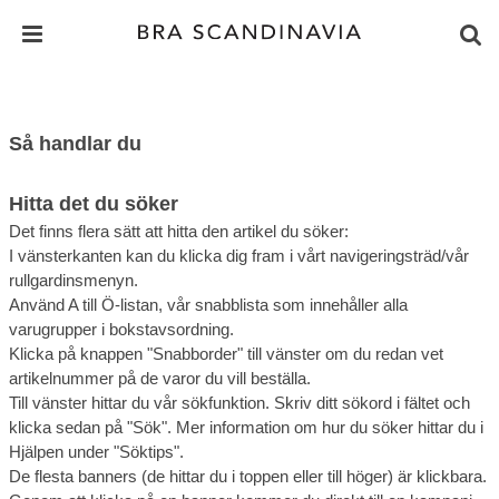
VISA VARUKORGEN
TILL KASSAN
Så handlar du
Hitta det du söker
Det finns flera sätt att hitta den artikel du söker:
I vänsterkanten kan du klicka dig fram i vårt navigeringsträd/vår
rullgardinsmenyn.
Använd A till Ö-listan, vår snabblista som innehåller alla
varugrupper i bokstavsordning.
Klicka på knappen "Snabborder" till vänster om du redan vet
artikelnummer på de varor du vill beställa.
Till vänster hittar du vår sökfunktion. Skriv ditt sökord i fältet och
klicka sedan på "Sök". Mer information om hur du söker hittar du i
Hjälpen under "Söktips".
De flesta banners (de hittar du i toppen eller till höger) är klickbara.