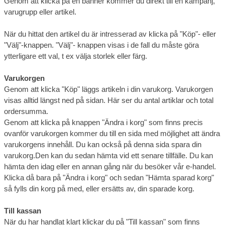
Genom att klicka på en banner kommer du direkt till en kampanj,
varugrupp eller artikel.
När du hittat den artikel du är intresserad av klicka på "Köp"- eller
"Välj"-knappen. "Välj"- knappen visas i de fall du måste göra
ytterligare ett val, t ex välja storlek eller färg.
Varukorgen
Genom att klicka "Köp" läggs artikeln i din varukorg. Varukorgen
visas alltid längst ned på sidan. Här ser du antal artiklar och total
ordersumma.
Genom att klicka på knappen "Ändra i korg" som finns precis
ovanför varukorgen kommer du till en sida med möjlighet att ändra
varukorgens innehåll. Du kan också på denna sida spara din
varukorg.Den kan du sedan hämta vid ett senare tillfälle. Du kan
hämta den idag eller en annan gång när du besöker vår e-handel.
Klicka då bara på "Ändra i korg" och sedan "Hämta sparad korg"
så fylls din korg på med, eller ersätts av, din sparade korg.
Till kassan
När du har handlat klart klickar du på "Till kassan" som finns